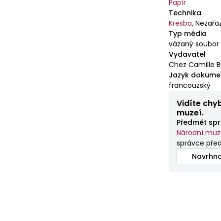
Papír
Technika
Kresba
,
Nezařa
Typ média
vázaný soubor
Vydavatel
Chez Camille B
Jazyk dokume
francouzský
Vidíte chy
muzeí.
Předmět spr
Národní mu
správce pře
Navrhno