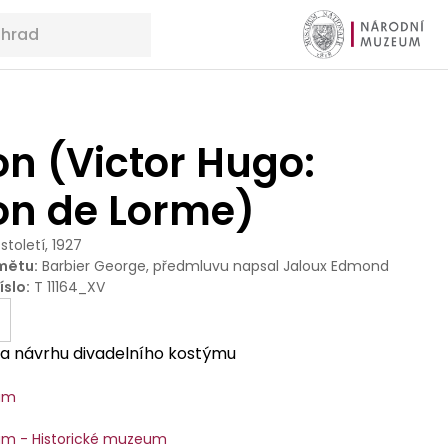
n (Victor Hugo:
on de Lorme)
 století, 1927
mětu
:
Barbier George, předmluvu napsal Jaloux Edmond
íslo
:
T 11164_XV
sba návrhu divadelního kostýmu
um
m - Historické muzeum