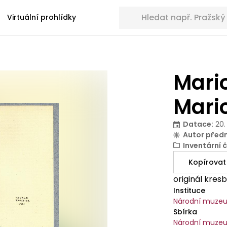
Hledat sbírkové předměty
Virtuální prohlídky
Mario
Mari
Datace
:
20.
Autor před
Inventární č
Kopírovat
originál kre
Instituce
Národní muze
Sbírka
Národní muzeu