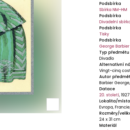
Podsbírka
Sbírka NM-HM
Podsbírka
Divadelní sbírk
Podsbírka
Tisky
Podsbírka
George Barbier
Typ předmětu
Divadlo
Alternativní n
Vingt-cinq cos
Autor předmě
Barbier George
Datace
20. století
,
1927
Lokalita/místo
Evropa, Francie,
Rozměry/velik
24 x 31 cm
Materiál