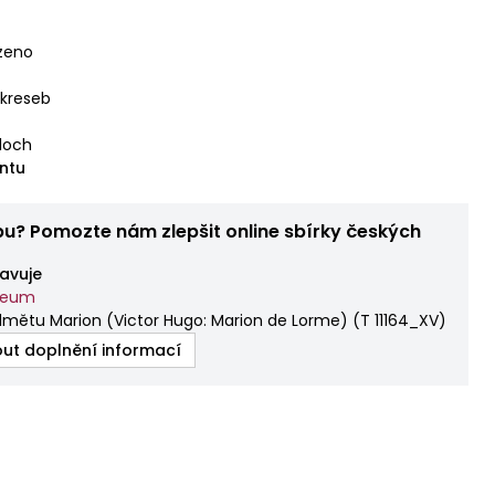
zeno
 kreseb
loch
ntu
bu? Pomozte nám zlepšit online sbírky českých
avuje
zeum
dmětu Marion (Victor Hugo: Marion de Lorme)
(
T 11164_XV
)
ut doplnění informací