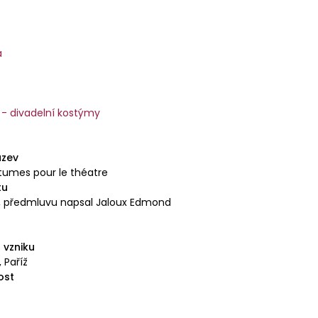
a
 - divadelní kostýmy
ázev
tumes pour le théatre
tu
, předmluvu napsal Jaloux Edmond
 vzniku
 Paříž
ost