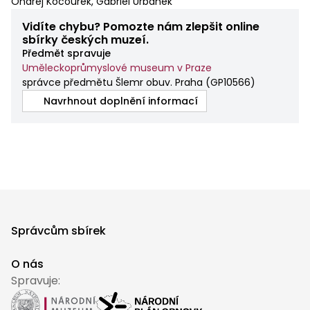
Ondřej Kocourek, Gabriel Urbánek
Vidíte chybu? Pomozte nám zlepšit online
sbírky českých muzeí.
Předmět spravuje
Uměleckoprůmyslové museum v Praze
správce předmětu Šlemr obuv. Praha
(
GP10566
)
Navrhnout doplnění informací
Správcům sbírek
O nás
Spravuje: