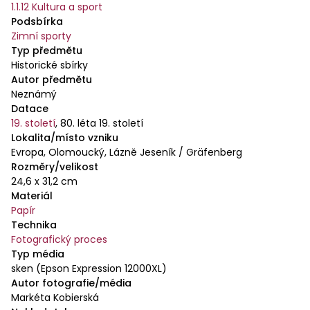
1.1.12 Kultura a sport
Podsbírka
Zimní sporty
Typ předmětu
Historické sbírky
Autor předmětu
Neznámý
Datace
19. století
,
80. léta 19. století
Lokalita/místo vzniku
Evropa, Olomoucký, Lázně Jeseník / Gräfenberg
Rozměry/velikost
24,6 x 31,2 cm
Materiál
Papír
Technika
Fotografický proces
Typ média
sken (Epson Expression 12000XL)
Autor fotografie/média
Markéta Kobierská