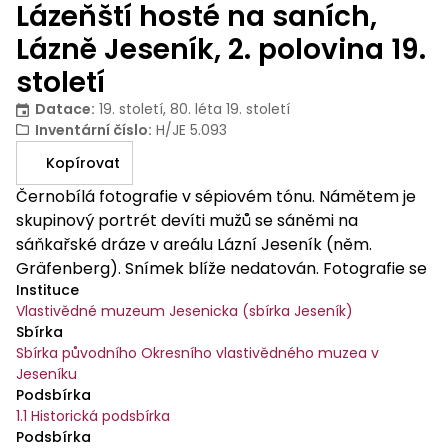
Lázeňští hosté na saních,
Lázně Jeseník, 2. polovina 19.
století
Datace
:
19. století, 80. léta 19. století
Inventární číslo
:
H/JE 5.093
Kopírovat
Černobílá fotografie v sépiovém tónu. Námětem je
skupinový portrét devíti mužů se sáněmi na
sáňkařské dráze v areálu Lázní Jeseník (něm.
Gräfenberg). Snímek blíže nedatován. Fotografie se
Instituce
zaoblenými rohy je podlepena hrubším kartonem.
Vlastivědné muzeum Jesenicka (sbírka Jeseník)
Fotograf Josef Fitz z Jeseníku.
Sbírka
Sbírka původního Okresního vlastivědného muzea v
Jeseníku
Podsbírka
1.1 Historická podsbírka
Podsbírka