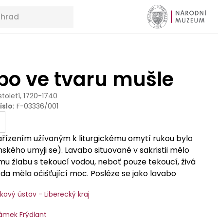
bo ve tvaru mušle
 století, 1720-1740
íslo
:
F-03336/001
ařízením užívaným k liturgickému omytí rukou bylo
inského umyji se). Lavabo situované v sakristii mělo
u žlabu s tekoucí vodou, neboť pouze tekoucí, živá
a měla očišťující moc. Posléze se jako lavabo
ástěnná závěsná vodní nádržka opatřená ventilem –
ový ústav - Liberecký kraj
avěšená nad umyvadlem. Vytékající voda upomínala
. Jako lavabo se označovalo i speciální liturgické
zámek Frýdlant