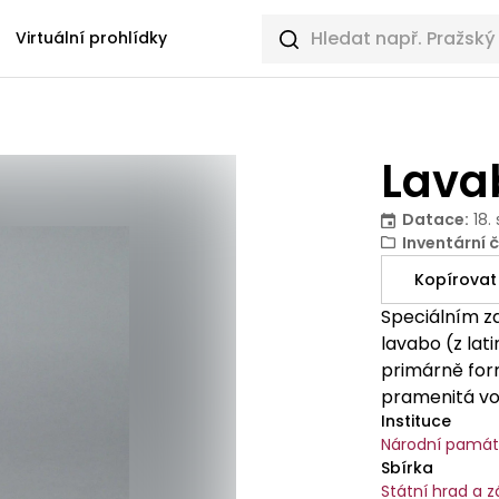
Hledat sbírkové předměty
Virtuální prohlídky
Lava
Datace
:
18.
Inventární č
Kopírovat
Speciálním z
lavabo (z lat
primárně form
pramenitá vod
Instituce
označovala n
Národní památk
kohoutkem, z
Sbírka
vývěr pramene
Státní hrad a 