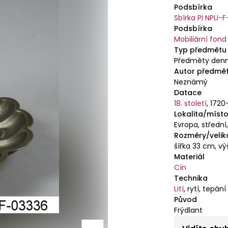
umyvadlo s k
Podsbírka
stolování. Slo
Sbírka PI NPU-F
požehnaným p
Podsbírka
hygienických
Mobiliární fond
Typ předmětu
obecných i dr
Předměty denn
vzácných mater
Autor předmě
byla nádoba v
Neznámý
moc i na obsa
Datace
mís i nádržek
18. století
,
1720
rozhojňujícíc
Lokalita/místo
Prezentované 
Evropa, středn
Rozměry/velik
pozoruhodné.
šířka 33 cm, v
především s v
Materiál
Na nástěnném
Cín
akantů, upom
Technika
utrpení, akan
Lití
,
rytí, tepání
pouštních po
Původ
souvisí před
Frýdlant
životu. Ve S