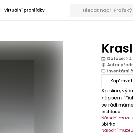
Hledat sbírkové předměty
Virtuální prohlídky
Krasl
Datace
:
20.
Autor před
Inventární č
Kopírovat
Kraslice, výd
nápisem: "Fia
se rádi máme
Instituce
Národní muze
Sbírka
Národní muzeu