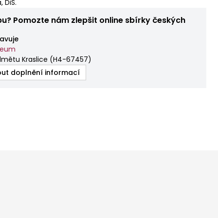
 DiS.
bu? Pomozte nám zlepšit online sbírky českých
avuje
zeum
dmětu Kraslice
(
H4-67457
)
ut doplnění informací