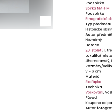
Podsbírka
Sbírka NM-HM
Podsbírka
Etnografická sb
Typ předmětu
Historické sbírk
Autor předmě
Neznámý
Datace
20. století
,
1. tř
Lokalita/místo
Jihomoravský, 
Rozměry/velik
v = 6 cm
Materiál
Skořápka
Technika
Voskování
,
Vos
Původ
Koupeno od paní
Autor fotogra