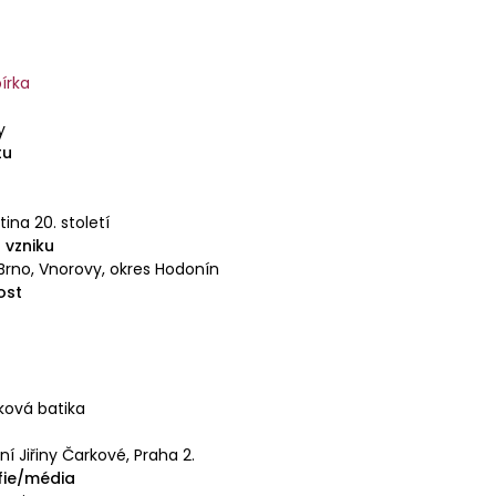
írka
y
tu
etina 20. století
 vzniku
Brno, Vnorovy, okres Hodonín
ost
ková batika
 Jiřiny Čarkové, Praha 2.
fie/média