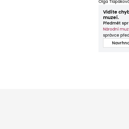
Olga Tlapáková,
Vidíte chy
muzeí.
Předmět spr
Národní mu
správce pře
Navrhno