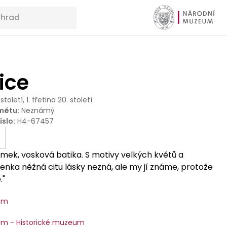
ice
 století, 1. třetina 20. století
mětu
:
Neznámý
íslo
:
H4-67457
umek, vosková batika. S motivy velkých květů a
lenka něžná citu lásky nezná, ale my jí známe, protože
."
um
m - Historické muzeum