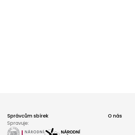
Správcům sbírek
O nás
Spravuje: