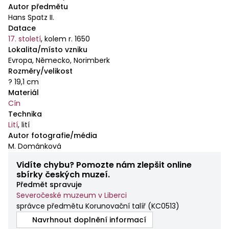
Autor předmětu
Hans Spatz II.
Datace
17. století
,
kolem r. 1650
Lokalita/místo vzniku
Evropa, Německo, Norimberk
Rozměry/velikost
? 19,1 cm
Materiál
Cín
Technika
Lití
,
lití
Autor fotografie/média
M. Dománková
Vidíte chybu? Pomozte nám zlepšit online
sbírky českých muzeí.
Předmět spravuje
Severočeské muzeum v Liberci
správce předmětu Korunovační talíř
(
KC0513
)
Navrhnout doplnění informací