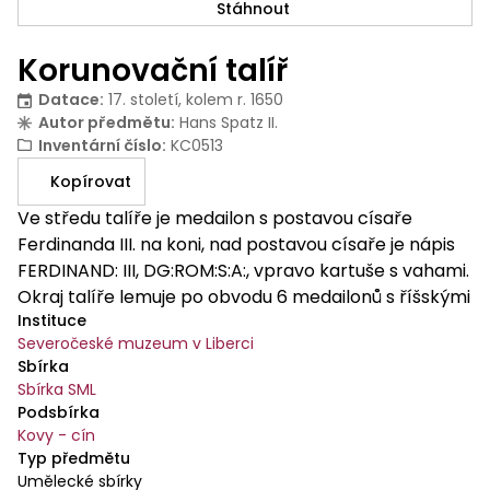
Stáhnout
Korunovační talíř
Datace
:
17. století, kolem r. 1650
Autor předmětu
:
Hans Spatz II.
Inventární číslo
:
KC0513
Kopírovat
Ve středu talíře je medailon s postavou císaře
Ferdinanda III. na koni, nad postavou císaře je nápis
FERDINAND: III, DG:ROM:S:A:, vpravo kartuše s vahami.
Okraj talíře lemuje po obvodu 6 medailonů s říšskými
Instituce
kurfiřty na koních, plochu mezi medailony zdobí
Severočeské muzeum v Liberci
groteskové maskarony lemované rolwerkem.
Sbírka
Sbírka SML
Podsbírka
Kovy - cín
Typ předmětu
Umělecké sbírky