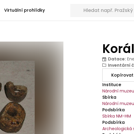
Hledat sbírkové předměty
Virtuální prohlídky
Korál
Datace
:
Ene
Inventární č
Kopírovat
Instituce
Národní muze
Sbírka
Národní muzeu
Podsbírka
Sbírka NM-HM
Podsbírka
Archeologická 