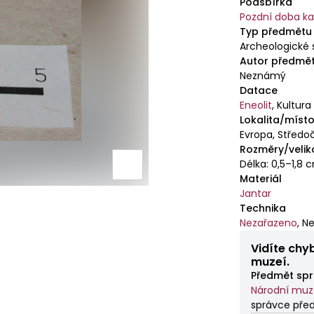
Podsbírka
Pozdní doba 
Typ předmětu
Archeologické 
Autor předmě
Neznámý
Datace
Eneolit
,
Kultura
Lokalita/místo
Evropa, Středoč
Rozměry/velik
Délka: 0,5–1,8 
Materiál
Jantar
Technika
Nezařazeno
,
Ne
Vidíte chy
muzeí.
Předmět spr
Národní mu
správce před