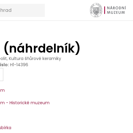
 (náhrdelník)
olit, Kultura šňůrové keramiky
íslo
:
H1-14396
um
m - Historické muzeum
sbírka