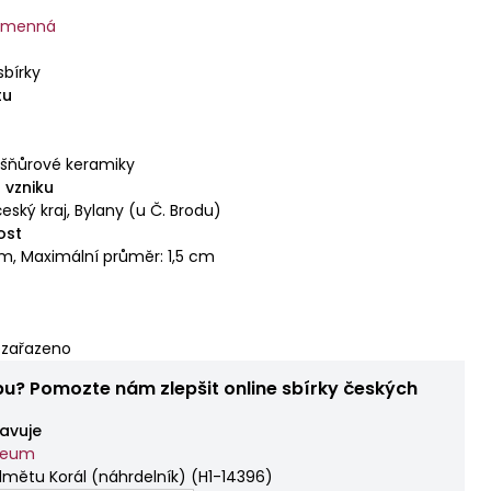
kamenná
sbírky
tu
 šňůrové keramiky
 vzniku
eský kraj, Bylany (u Č. Brodu)
ost
cm, Maximální průměr: 1,5 cm
zařazeno
bu? Pomozte nám zlepšit online sbírky českých
avuje
zeum
mětu Korál (náhrdelník)
(
H1-14396
)