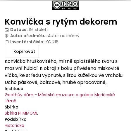
Konvička s rytým dekorem
Datace
:
19. století
Autor předmětu
:
Autor neznámý
Inventární číslo
:
KC 216
Kopírovat
Konvička hruškovitého, mírně sploštělého tvaru s
masivní hubicí. K okraji z boku přivěšeno miskovité
víčko, ke středu vypnuté, s litou kuželkou ve vrcholu.
Ucho páskové, boltcové, hrubě opracované,
Instituce
původně opletené kůží nebo loubkem. Značeno
Goethův dům - Městské muzeum a galerie Mariánské
uvnitř konvičky na dně- 3x stejnou značkou kvality
Lázně
slavkovského cínu. Plášť konvičky druhotně rytý -
Sbírka
rozviliny, rohy hojnosti s plody ovoce, listy a pod
Sbírka PI MMGML
hubicí girlanda se stuhou. Víčko s dekorem věnce z
Podsbírka
listoví, opleteného stuhou. Kolem okrajů prstence
Historická