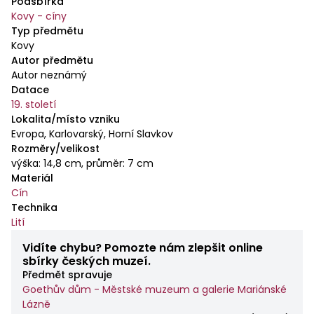
klikatky - pilovité linky. Dle značek Horní Slavkov /
Podsbírka
Kovy - cíny
Krásno, rytec - chebská práce sklonku 19.století v
Typ předmětu
duchu historismu.
Kovy
Autor předmětu
Autor neznámý
Datace
19. století
Lokalita/místo vzniku
Evropa, Karlovarský, Horní Slavkov
Rozměry/velikost
výška: 14,8 cm, průměr: 7 cm
Materiál
Cín
Technika
Lití
Vidíte chybu? Pomozte nám zlepšit online
sbírky českých muzeí.
Předmět spravuje
Goethův dům - Městské muzeum a galerie Mariánské
Lázně