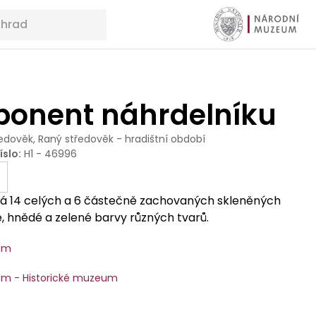
onent náhrdelníku
edověk, Raný středověk - hradištní období
íslo
:
H1 - 46996
á 14 celých a 6 částečně zachovaných skleněných
, hnědé a zelené barvy různých tvarů.
um
m - Historické muzeum