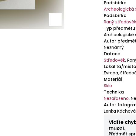
Podsbírka
Archeologická 
Podsbírka
Raný středově
Typ předmětu
Archeologické 
Autor předmě
Neznámý
Datace
Středověk
,
Raný
Lokalita/místo
Evropa, Středoč
Materiál
Sklo
Technika
Nezařazeno
,
Ne
Autor fotogra
Lenka Káchová
Vidíte chy
muzeí.
Předmět spr