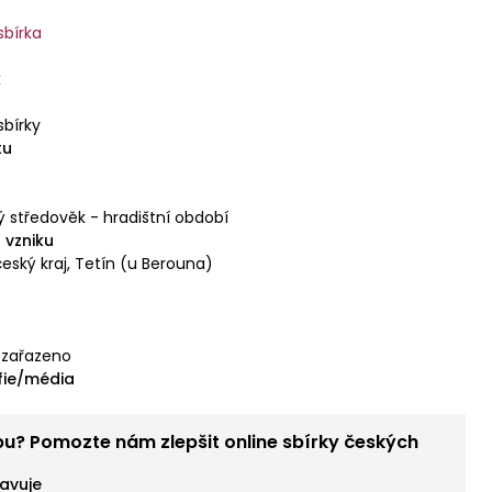
sbírka
k
sbírky
tu
 středověk - hradištní období
 vzniku
eský kraj, Tetín (u Berouna)
zařazeno
fie/média
bu? Pomozte nám zlepšit online sbírky českých
avuje