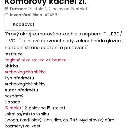
Komorový kachel zl.
Datace
:
15. století, 2. polovina 15. století
Inventární číslo
:
A2458
Kopírovat
"Pravý okraj komorového kachle s nápisem: "" ....EBE /
.....VD...."", cihlově červenohnědý, zelenohnědá glazura,
na zadní straně očazení a prstování."
Instituce
Regionální muzeum v Chrudimi
Sbírka
Archeologická sbírka
Typ předmětu
Archeologické sbírky
Autor předmětu
Neznámý
Datace
15. století
,
2. polovina 15. století
Lokalita/místo vzniku
Evropa, Pardubický, Chrudim, čp. 74/I Mydlářovský dům
Rozměry/velikost