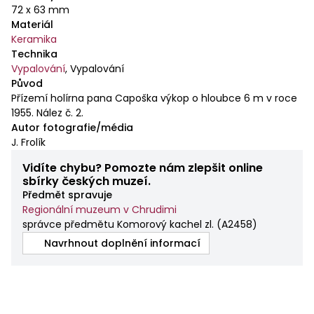
72 x 63 mm
Materiál
Keramika
Technika
Vypalování
,
Vypalování
Původ
Přízemí holírna pana Capoška výkop o hloubce 6 m v roce
1955. Nález č. 2.
Autor fotografie/média
J. Frolík
Vidíte chybu? Pomozte nám zlepšit online
sbírky českých muzeí.
Předmět spravuje
Regionální muzeum v Chrudimi
správce předmětu Komorový kachel zl.
(
A2458
)
Navrhnout doplnění informací