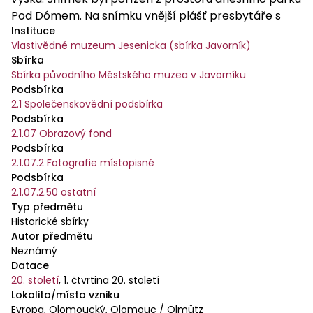
Pod Dómem. Na snímku vnější plášť presbytáře s
Instituce
opěrnými pilíři, v pozadí okrouhlá věž kaple sv.
Vlastivědné muzeum Jesenicka (sbírka Javorník)
Barbory. Pod hradbami patrně dnes už neexistující
Sbírka
dům. Autor snímku neznámý.
Sbírka původního Městského muzea v Javorníku
Podsbírka
2.1 Společenskovědní podsbírka
Podsbírka
2.1.07 Obrazový fond
Podsbírka
2.1.07.2 Fotografie místopisné
Podsbírka
2.1.07.2.50 ostatní
Typ předmětu
Historické sbírky
Autor předmětu
Neznámý
Datace
20. století
,
1. čtvrtina 20. století
Lokalita/místo vzniku
Evropa, Olomoucký, Olomouc / Olmütz