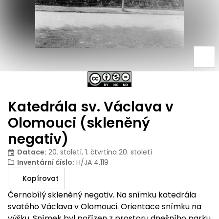
Katedrála sv. Václava v
Olomouci (skleněný
negativ)
Datace
:
20. století, 1. čtvrtina 20. století
Inventární číslo
:
H/JA 4.119
Kopírovat
Černobílý skleněný negativ. Na snímku katedrála
svatého Václava v Olomouci. Orientace snímku na
výšku. Snímek byl pořízen z prostoru dnešního parku