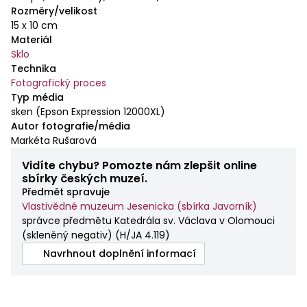
Rozměry/velikost
15 x 10 cm
Materiál
Sklo
Technika
Fotografický proces
Typ média
sken (Epson Expression 12000XL)
Autor fotografie/média
Markéta Rušarová
Vidíte chybu? Pomozte nám zlepšit online
sbírky českých muzeí.
Předmět spravuje
Vlastivědné muzeum Jesenicka (sbírka Javorník)
správce předmětu Katedrála sv. Václava v Olomouci
(skleněný negativ)
(
H/JA 4.119
)
Navrhnout doplnění informací