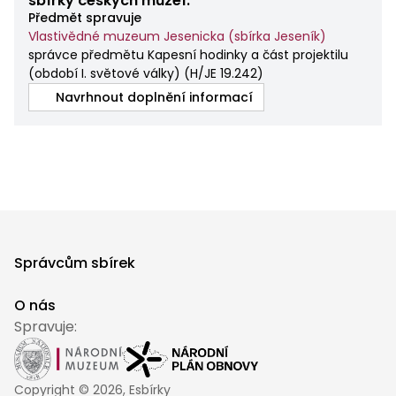
sbírky českých muzeí.
Předmět spravuje
Vlastivědné muzeum Jesenicka (sbírka Jeseník)
správce předmětu Kapesní hodinky a část projektilu
(období I. světové války)
(
H/JE 19.242
)
Navrhnout doplnění informací
Správcům sbírek
O nás
Spravuje:
Copyright ©
2026
, Esbírky