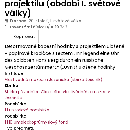
projektilu (období I. světové
války)
Datace
:
20. století, I. světová válka
Inventární číslo
:
H/JE 19.242
Kopírovat
Deformované kapesní hodinky s projektilem uložené
v papírové krabičce s textem „Innliegend eine Uhr
des Soldaten Hans Berg durch ein russische
Geschoss zertümmert.“ („Uvnitř uložené hodinky
Instituce
vojáka Hanse Berga byly rozdrceny ruskou kulkou.“).
Vlastivědné muzeum Jesenicka (sbírka Jeseník)
Sbírka
Sbírka původního Okresního vlastivědného muzea v
Jeseníku
Podsbírka
1.1 Historická podsbírka
Podsbírka
1.1.10 Uměleckoprůmyslový fond
Typ předmětu