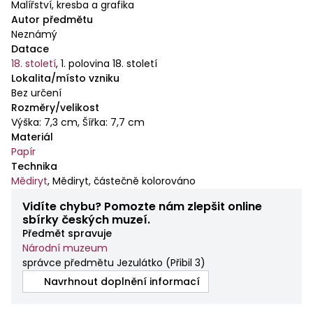
Malířství, kresba a grafika
Autor předmětu
Neznámý
Datace
18. století
,
1. polovina 18. století
Lokalita/místo vzniku
Bez určení
Rozměry/velikost
Výška: 7,3 cm, Šířka: 7,7 cm
Materiál
Papír
Technika
Mědiryt
,
Mědiryt, částečně kolorováno
Vidíte chybu? Pomozte nám zlepšit online
sbírky českých muzeí.
Předmět spravuje
Národní muzeum
správce předmětu Jezulátko
(
Přibil 3
)
Navrhnout doplnění informací