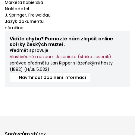
Markéta Kobierská
Nakladatel
J. Springer, Freiwaldau
Jazyk dokumentu
němčina
Vidíte chybu? Pomozte nám zlepšit online
sbírky českých muzeí.
Předmět spravuje
Vlastivědné muzeum Jesenicka (sbírka Jeseník)
správce předmětu Jan Ripper s lázeňskými hosty
(1892)
(
H/JE 5.032
)
Navrhnout doplnění informací
Správcům sbírek