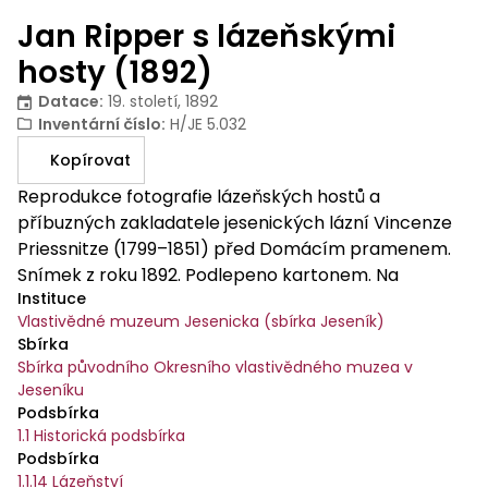
Jan Ripper s lázeňskými
hosty (1892)
Datace
:
19. století, 1892
Inventární číslo
:
H/JE 5.032
Kopírovat
Reprodukce fotografie lázeňských hostů a
příbuzných zakladatele jesenických lázní Vincenze
Priessnitze (1799–1851) před Domácím pramenem.
Snímek z roku 1892. Podlepeno kartonem. Na
Instituce
kruhovém snímku dvě řady hostů, uprostřed dolní
Vlastivědné muzeum Jesenicka (sbírka Jeseník)
řady Hans Ripper (zeť Priessnitzův a po smrti svého
Sbírka
tchána nadšený propagátor vodoléčby), vedle něj
Sbírka původního Okresního vlastivědného muzea v
Ripperova dcera Zdeňka Ripper-Friedrich, v pozadí
Jeseníku
schodiště se zábradlím. Na reversu tužkou dopsán
Podsbírka
seznam osob na snímku, např. Otto Baron v. Uslar
1.1 Historická podsbírka
Gleichen (zeť V. Priessnitze, manžel Anny Marie);
Podsbírka
1.1.14 Lázeňství
Baron Gaiso; Frau Ebeu (?); Joszy von Ujházy (zeť V.