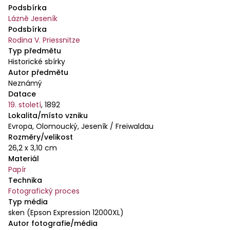
Podsbírka
Priessnitze, manžel Sofie); Frau v. Häuichen (?).
Lázně Jeseník
Podsbírka
Rodina V. Priessnitze
Typ předmětu
Historické sbírky
Autor předmětu
Neznámý
Datace
19. století
,
1892
Lokalita/místo vzniku
Evropa, Olomoucký, Jeseník / Freiwaldau
Rozměry/velikost
26,2 x 3,10 cm
Materiál
Papír
Technika
Fotografický proces
Typ média
sken (Epson Expression 12000XL)
Autor fotografie/média