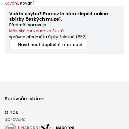
Kování
,
Kování
Vidíte chybu? Pomozte nám zlepšit online
sbírky českých muzeí.
Předmět spravuje
Městské muzeum ve Skutči
správce předmětu Šipky železné
(
652
)
Navrhnout doplnění informací
Správcům sbírek
O nás
Spravuje: