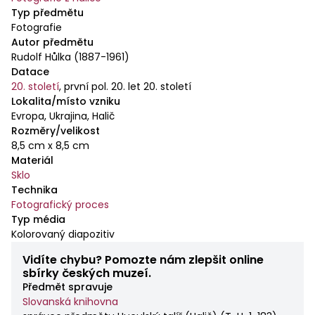
Typ předmětu
Fotografie
Autor předmětu
Rudolf Hůlka (1887-1961)
Datace
20. století
,
první pol. 20. let 20. století
Lokalita/místo vzniku
Evropa, Ukrajina, Halič
Rozměry/velikost
8,5 cm x 8,5 cm
Materiál
Sklo
Technika
Fotografický proces
Typ média
Kolorovaný diapozitiv
Vidíte chybu? Pomozte nám zlepšit online
sbírky českých muzeí.
Předmět spravuje
Slovanská knihovna