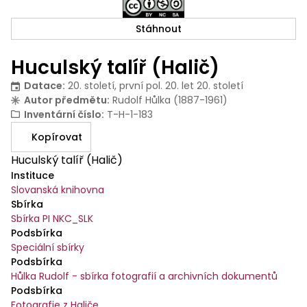
Stáhnout
Huculský talíř (Halič)
Datace
:
20. století, první pol. 20. let 20. století
Autor předmětu
:
Rudolf Hůlka (1887-1961)
Inventární číslo
:
T-H-1-183
Kopírovat
Huculský talíř (Halič)
Instituce
Slovanská knihovna
Sbírka
Sbírka PI NKC_SLK
Podsbírka
Speciální sbírky
Podsbírka
Hůlka Rudolf - sbírka fotografií a archivních dokumentů
Podsbírka
Fotografie z Haliče