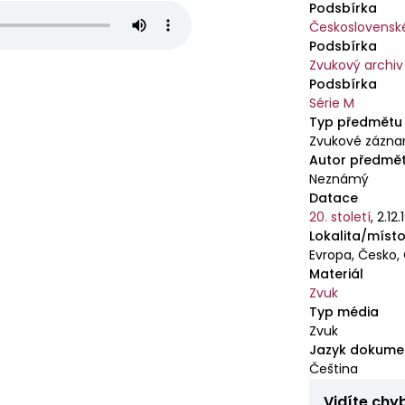
Podsbírka
Československ
Podsbírka
Zvukový archiv
Podsbírka
Série M
Typ předmětu
Zvukové zázn
Autor předmě
Neznámý
Datace
20. století
,
2.12.
Lokalita/místo
Evropa, Česko,
Materiál
Zvuk
Typ média
Zvuk
Jazyk dokume
Čeština
Vidíte chy