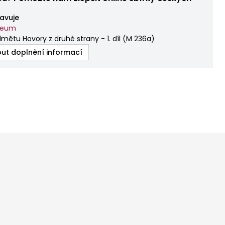
avuje
zeum
mětu Hovory z druhé strany - 1. díl
(
M 236a
)
ut doplnění informací