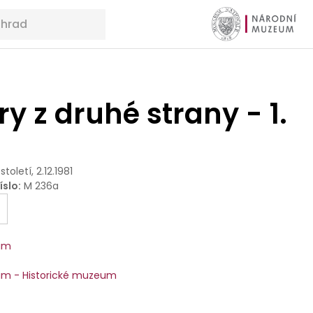
y z druhé strany - 1.
 století, 2.12.1981
íslo
:
M 236a
um
m - Historické muzeum