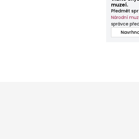
muzeí.
Předmět spr
Národní mu
správce před
Navrhno