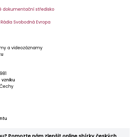
é dokumentační středisko
 Rádia Svobodná Evropa
amy a videozáznamy
tu
1981
 vzniku
 Čechy
ntu
bu? Pomozte nám zlepšit online sbírky českých