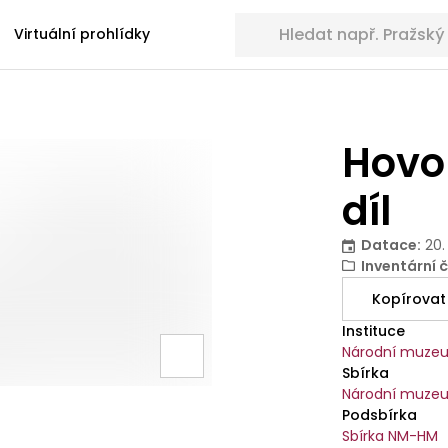
Hledat sbírkové předměty
Virtuální prohlídky
Hovor
díl
Datace
:
20.
Inventární č
Kopírovat
Instituce
Národní muze
Sbírka
Národní muzeu
Podsbírka
Sbírka NM-HM