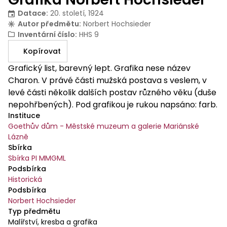
Datace
:
20. století, 1924
Autor předmětu
:
Norbert Hochsieder
Inventární číslo
:
HHS 9
Kopírovat
Grafický list, barevný lept. Grafika nese název
Charon. V právé části mužská postava s veslem, v
levé části několik dalších postav různého věku (duše
nepohřbených). Pod grafikou je rukou napsáno: farb.
Instituce
Orig. Rad. Charon. / N. Hochsieder. / 1924. Na zadní
Goethův dům - Městské muzeum a galerie Mariánské
straně je kulaté razítko: PhDr. Miloš Růžička, znalec z
Lázně
oboru školství a kultura; odvětví: Umění výtvarné-
Sbírka
Umělecká řemesla. Razítko s datací: 3. III. Rukou
Sbírka PI MMGML
dopsáno: Ověřeno / Original a podpis.
Podsbírka
Historická
Podsbírka
Norbert Hochsieder
Typ předmětu
Malířství, kresba a grafika