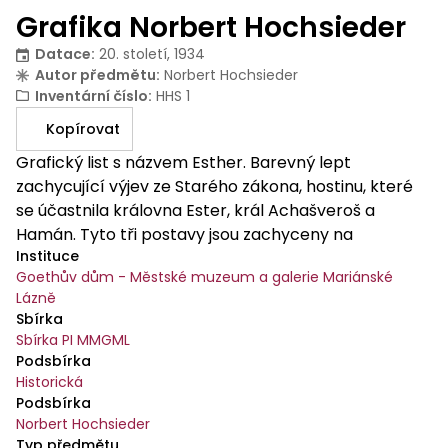
Grafika Norbert Hochsieder
Datace
:
20. století, 1934
Autor předmětu
:
Norbert Hochsieder
Inventární číslo
:
HHS 1
Kopírovat
Grafický list s názvem Esther. Barevný lept
zachycující výjev ze Starého zákona, hostinu, které
se účastnila královna Ester, král Achašveroš a
Hamán. Tyto tři postavy jsou zachyceny na
Instituce
grafickém listu. Pod tiskem je tužkou napsáno: vlevo:
Goethův dům - Městské muzeum a galerie Mariánské
farb. Orig.Rad.: / Esther.; napravo: N. Hochsieder. 1934.
Lázně
Marienbad. Na zadní straně je kulaté razítko: PhDr.
Sbírka
Miloš Růžička, znalec z oboru školství a kultura;
Sbírka PI MMGML
odvětví: Umění výtvarné-Umělecká řemesla.
Podsbírka
Datace: 9. III. 1990. A kutalé razítko: NÁRODNÍ GALERIE
Historická
V PRAZE - VÝVOZ. Rukou dopsáno: Original / Ověřeno
Podsbírka
Norbert Hochsieder
a podpis.
Typ předmětu