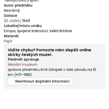
Tělovýchova a sport
Autor předmětu
Neznámý
Datace
20. století
,
1948
Lokalita/místo vzniku
Evropa, Spojené království, Velká Británie
Materiál
Papír
Vidíte chybu? Pomozte nám zlepšit online
sbírky českých muzeí.
Předmět spravuje
Národní muzeum
správce předmětu Emil Zátopek v čele závodu na 10
km
(
H7F-1188
)
Navrhnout doplnění informací