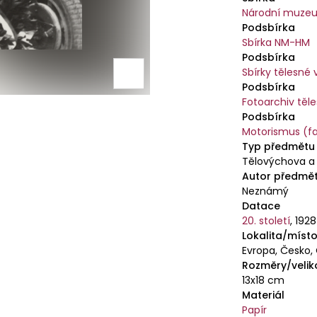
Národní muzeu
Podsbírka
Sbírka NM-HM
Podsbírka
Sbírky tělesné
Podsbírka
Fotoarchiv těl
Podsbírka
Motorismus (f
Typ předmětu
Tělovýchova a 
Autor předmě
Neznámý
Datace
20. století
,
1928
Lokalita/místo
Evropa, Česko,
Rozměry/velik
13x18 cm
Materiál
Papír