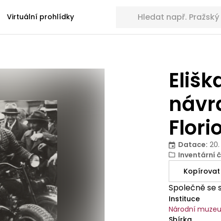
Hledat sbírkové předměty
Virtuální prohlídky
Eliš
návr
Flori
Datace
:
20.
Inventární č
Kopírovat
Společně se
Instituce
Národní muze
Sbírka