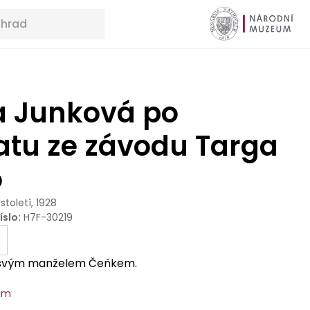
ka Junková po
atu ze závodu Targa
o
 století, 1928
íslo
:
H7F-30219
 svým manželem Čeňkem.
um