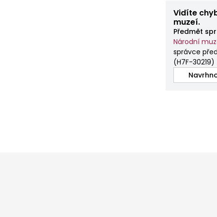
Vidíte chy
muzeí.
Předmět spr
Národní mu
správce před
(
H7F-30219
)
Navrhno