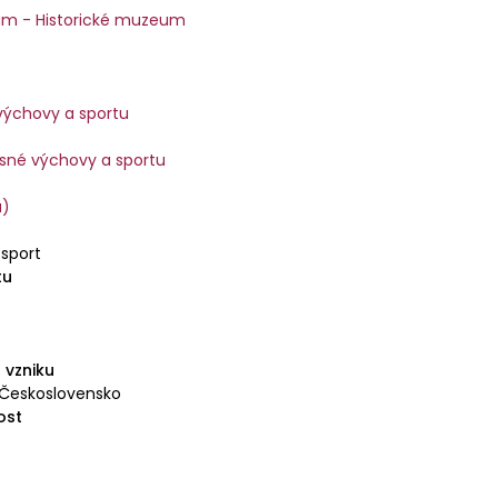
m - Historické muzeum
 výchovy a sportu
esné výchovy a sportu
a)
sport
tu
 vzniku
 Československo
ost