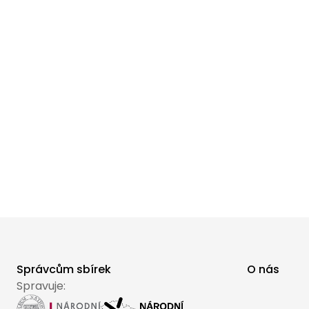
Správcům sbírek
O nás
Spravuje: