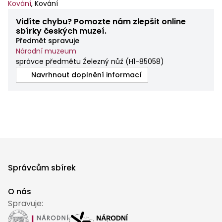
Kování
,
Kování
Vidíte chybu? Pomozte nám zlepšit online
sbírky českých muzeí.
Předmět spravuje
Národní muzeum
správce předmětu Železný nůž
(
H1-85058
)
Navrhnout doplnění informací
Správcům sbírek
O nás
Spravuje: