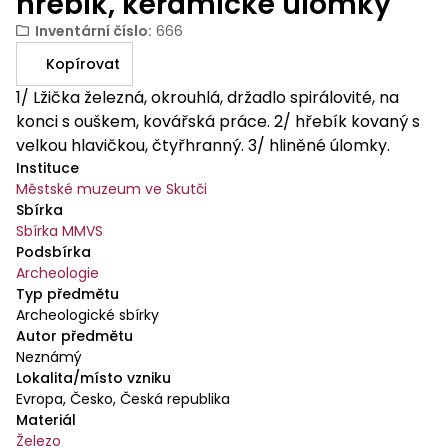
hřebík, keramické úlomky
Inventární číslo
:
666
Kopírovat
1/ Lžička železná, okrouhlá, držadlo spirálovité, na
konci s ouškem, kovářská práce. 2/ hřebík kovaný s
velkou hlavičkou, čtyřhranný. 3/ hliněné úlomky.
Instituce
Městské muzeum ve Skutči
Sbírka
Sbírka MMVS
Podsbírka
Archeologie
Typ předmětu
Archeologické sbírky
Autor předmětu
Neznámý
Lokalita/místo vzniku
Evropa, Česko, Česká republika
Materiál
Železo