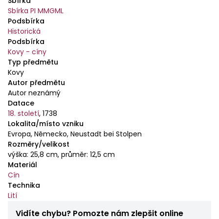
Sbírka
rokokových kavalírů a dvou žen s vějíři. Na víčku ryté
Sbírka PI MMGML
květy v žardiniéře. Značen na víčku - 1x značkou
Podsbírka
města Neustadt, 1x značkou mistra - konvice s
Historická
monogramem A.B.
Podsbírka
Kovy - cíny
Typ předmětu
Kovy
Autor předmětu
Autor neznámý
Datace
18. století
,
1738
Lokalita/místo vzniku
Evropa, Německo, Neustadt bei Stolpen
Rozměry/velikost
výška: 25,8 cm, průměr: 12,5 cm
Materiál
Cín
Technika
Lití
Vidíte chybu? Pomozte nám zlepšit online