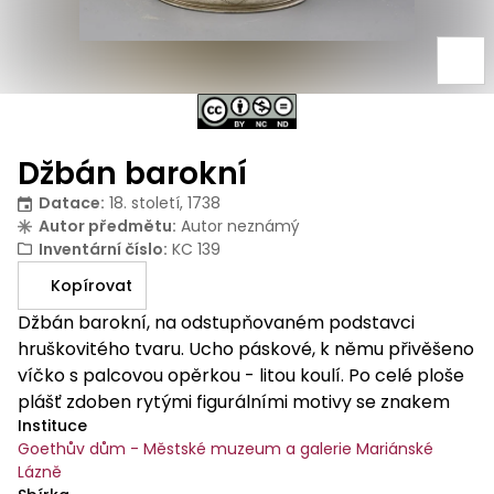
Džbán barokní
Datace
:
18. století, 1738
Autor předmětu
:
Autor neznámý
Inventární číslo
:
KC 139
Kopírovat
Džbán barokní, na odstupňovaném podstavci
hruškovitého tvaru. Ucho páskové, k němu přivěšeno
víčko s palcovou opěrkou - litou koulí. Po celé ploše
plášť zdoben rytými figurálními motivy se znakem
Instituce
cechu sladovníků v kartuši - dvou limp a bednářské
Goethův dům - Městské muzeum a galerie Mariánské
palice, spojených korunkou s vročením 17-38. Znak
Lázně
obklopují ryté figurální motivy - postavy tří