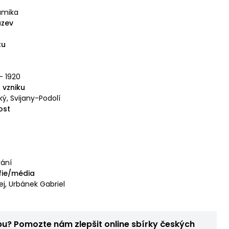
amika
ázev
tu
 - 1920
 vzniku
ký, Svijany-Podolí
ost
vání
fie/média
j, Urbánek Gabriel
bu? Pomozte nám zlepšit online sbírky českých