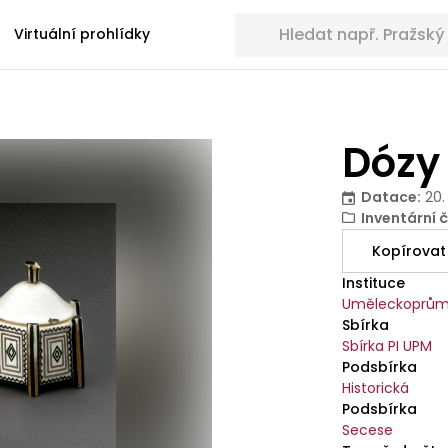
Hledat sbírkové předměty
Virtuální prohlídky
Dózy
Datace
:
20.
Inventární č
Kopírovat
Instituce
Uměleckoprům
Sbírka
Sbírka PI UPM
Podsbírka
Historická
Podsbírka
Secese