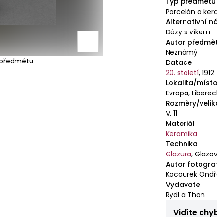
Typ předmětu
Porcelán a ker
Alternativní n
Dózy s víkem
Autor předmě
Neznámý
e předmětu
Datace
20. století
,
1912
Lokalita/místo
Evropa, Liberec
Rozměry/velik
V. 11
Materiál
Keramika
Technika
Glazura
,
Glazo
Autor fotogra
Kocourek Ondře
Vydavatel
Rydl a Thon
Vidíte chy