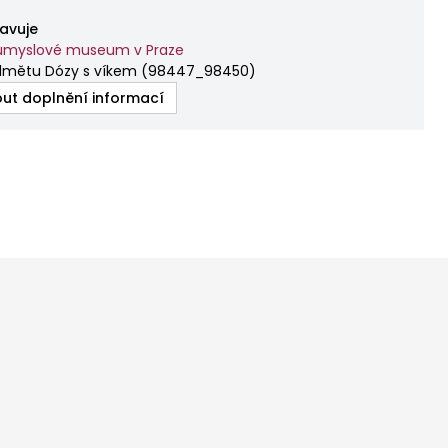
avuje
ůmyslové museum v Praze
dmětu Dózy s víkem
(
98447_98450
)
ut doplnění informací