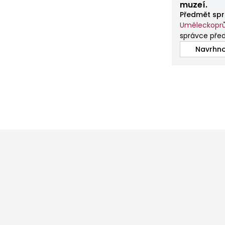
muzeí.
Předmět spr
Uměleckopr
správce pře
Navrhno