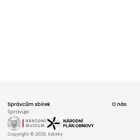
Správcům sbírek
O nás
Spravuje:
Copyright ©
2026
, Esbírky