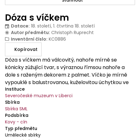
Dóza s víčkem
Datace
:
18. století, 1. čtvrtina 18. století
Autor předmětu
:
Christoph Ruprecht
Inventární číslo
:
KC0886
Kopírovat
Dóza s víčkem má válcovitý, nahoře mírně se
kónicky zúžující tvar, s výraznou římsou nahoře a
dole s raženým dekorem z palmet. Víčko je mírně
vypouklé s balustrovanou, kuželovitou úchytkou ve
Instituce
středu. Okraj víčka zdobí ražený pás dekoru z
Severočeské muzeum v Liberci
palmet.
Sbírka
Sbírka SML
Podsbírka
Kovy - cín
Typ předmětu
Umělecké sbírky