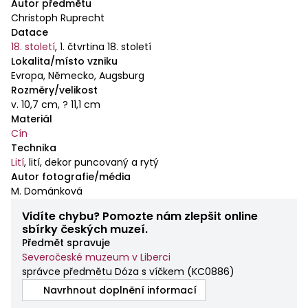
Autor předmětu
Christoph Ruprecht
Datace
18. století
,
1. čtvrtina 18. století
Lokalita/místo vzniku
Evropa, Německo, Augsburg
Rozměry/velikost
v. 10,7 cm, ? 11,1 cm
Materiál
Cín
Technika
Lití
,
lití, dekor puncovaný a rytý
Autor fotografie/média
M. Dománková
Vidíte chybu? Pomozte nám zlepšit online
sbírky českých muzeí.
Předmět spravuje
Severočeské muzeum v Liberci
správce předmětu Dóza s víčkem
(
KC0886
)
Navrhnout doplnění informací