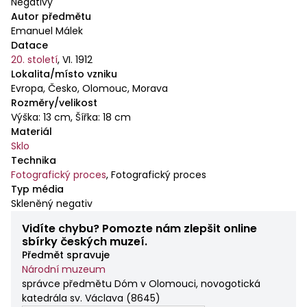
Negativy
Autor předmětu
Emanuel Málek
Datace
20. století
,
VI. 1912
Lokalita/místo vzniku
Evropa, Česko, Olomouc, Morava
Rozměry/velikost
Výška: 13 cm, Šířka: 18 cm
Materiál
Sklo
Technika
Fotografický proces
,
Fotografický proces
Typ média
Skleněný negativ
Vidíte chybu? Pomozte nám zlepšit online
sbírky českých muzeí.
Předmět spravuje
Národní muzeum
správce předmětu Dóm v Olomouci, novogotická
katedrála sv. Václava
(
8645
)