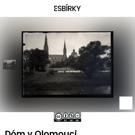
Dóm v Olomouci,