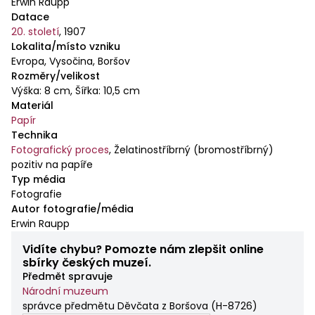
Erwin Raupp
Datace
20. století
,
1907
Lokalita/místo vzniku
Evropa, Vysočina, Boršov
Rozměry/velikost
Výška: 8 cm, Šířka: 10,5 cm
Materiál
Papír
Technika
Fotografický proces
,
Želatinostříbrný (bromostříbrný)
pozitiv na papíře
Typ média
Fotografie
Autor fotografie/média
Erwin Raupp
Vidíte chybu? Pomozte nám zlepšit online
sbírky českých muzeí.
Předmět spravuje
Národní muzeum
správce předmětu Děvčata z Boršova
(
H-8726
)