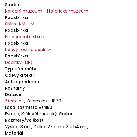
Sbírka
růžovými kamínky a zlatými penízky. Přes tvrdý
Národní muzeum - Historické muzeum
podklad jsou vyšity plasticky vystupující stonky a
Podsbírka
květy jsou zhotoveny z hustě našitých zlatých
Sbírka NM-HM
kovových penízků, které plasticky vystupují. Na
Podsbírka
vrcholku uprostřed vyšit velký květ. Výšivka je
Etnografická sbírka
Podsbírka
doplněna zlatými kovovými kuličkami a vsazenými
Lidový textil a doplňky
červeno-růžovými kamínky skleněnými.
Podsbírka
Doplňky (DP)
Typ předmětu
Oděvy a textil
Autor předmětu
Neznámý
Datace
19. století
,
Kolem roku 1870
Lokalita/místo vzniku
Evropa, Královéhradecký, Skalice
Rozměry/velikost
Výška: 13 cm, Délka: 27 cm x 2 = 54 cm,
Materiál