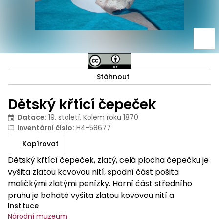
Stáhnout
Dětský křtící čepeček
Datace
:
19. století, Kolem roku 1870
Inventární číslo
:
H4-58677
Kopírovat
Dětský křtící čepeček, zlatý, celá plocha čepečku je
vyšita zlatou kovovou nití, spodní část pošita
maličkými zlatými penízky. Horní část středního
pruhu je bohatě vyšita zlatou kovovou nití a
Instituce
doplněna červeno-růžovými skleněnými kamínky.
Národní muzeum
Na postranních dílech jsou zlatá kvítka s červeno-