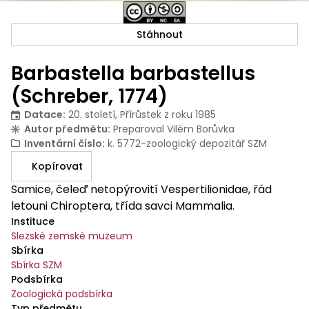
Stáhnout
Barbastella barbastellus
(Schreber, 1774)
Datace
:
20. století, Přírůstek z roku 1985
Autor předmětu
:
Preparoval Vilém Borůvka
Inventární číslo
:
k. 5772-zoologický depozitář SZM
Kopírovat
Samice, čeleď netopýrovití Vespertilionidae, řád
letouni Chiroptera, třída savci Mammalia.
Instituce
Slezské zemské muzeum
Sbírka
Sbírka SZM
Podsbírka
Zoologická podsbírka
Typ předmětu