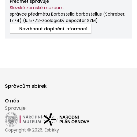
Předmět spravuje
Slezské zemské muzeum
správce předmětu Barbastella barbastellus (Schreber,
1774)
(
k. 5772-zoologický depozitář SZM
)
Navrhnout doplnění informací
Správcům sbírek
O nás
Spravuje:
Copyright ©
2026
, Esbírky