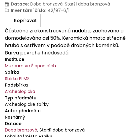
Datace
:
Doba bronzová, Starší doba bronzová
Inventární číslo
:
42/97-6/1
Kopírovat
Částečně zrekonstruovaná nádoba, zachováno a
domodelováno asi 50%. Keramická hmota středně
hrubá s ostřivem v podobě drobných kaménků.
Barva povrchu hnědošedá.
Instituce
Muzeum ve Šlapanicích
Sbírka
Sbírka PI MSL
Podsbírka
Archeologická
Typ předmětu
Archeologické sbírky
Autor předmětu
Neznámý
Datace
Doba bronzová
,
Starší doba bronzová
Lokalita/místo vzniku