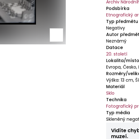
Archiv Národn
Podsbírka
Etnografický a
Typ předmětu
Negativy
Autor předmě
Neznámý
Datace
20. století
Lokalita/místo
Evropa, Česko,
Rozměry/velik
Výška: 13 cm, Š
Materiál
Sklo
Technika
Fotografický p
Typ média
Skleněný negat
Vidíte chy
muzeí.