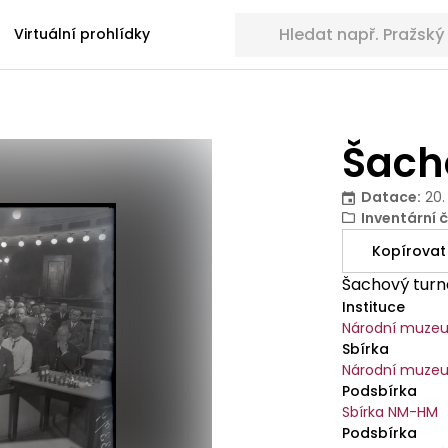
Hledat sbírkové předměty
Virtuální prohlídky
Šach
Datace
:
20.
Inventární č
Kopírovat
Šachový turna
Instituce
Národní muze
Sbírka
Národní muzeu
Podsbírka
Sbírka NM-HM
Podsbírka