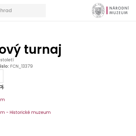
ový turnaj
 století
íslo
:
FCN_13379
j.
um
m - Historické muzeum