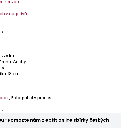
ího muzea
rchiv negativů
tu
 vzniku
 Praha, Čechy
ost
ířka: 18 cm
roces
,
Fotografický proces
iv
bu? Pomozte nám zlepšit online sbírky českých