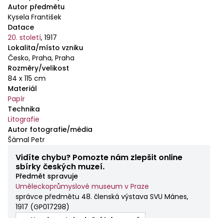
Autor předmětu
Kysela František
Datace
20. století
,
1917
Lokalita/místo vzniku
Česko, Praha, Praha
Rozměry/velikost
84 x 115 cm
Materiál
Papír
Technika
Litografie
Autor fotografie/média
Šámal Petr
Vidíte chybu? Pomozte nám zlepšit online
sbírky českých muzeí.
Předmět spravuje
Uměleckoprůmyslové museum v Praze
správce předmětu 48. členská výstava SVU Mánes,
1917
(
GP017298
)