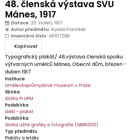
48. členská výstava SVU
Mánes, 1917
Datace
:
20. století, 1917
Autor předmětu
:
Kysela František
Inventární číslo
:
GP017298
Kopírovat
Typografický plakát/ 48.výstava členská spolku
výtvarných umělců Mánes, Obecní dům, březen -
duben 1917
Instituce
Uměleckoprůmyslové museum v Praze
Sbírka
Sbírka PI UPM
Podsbírka
další - plakát
Podsbírka
Sbírka užité grafiky a fotografie (SBIRK000)
Typ předmětu
Plakáty a letáky