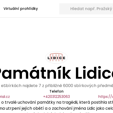
Hledat sbírkové předměty
Virtuální prohlídky
Památník Lidic
 eSbírkách najdete 7 z přibližně 6000 sbírkových předmě
Telefon
ial.cz
+420312253063
https:/
 o trvalé uchování památky na tragédii, která postihla s
 na utrpení jejích obětí a o zachování jména Lidic jako 