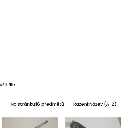
L/002-02-04/043002)
Lidic), Fotografická
jejími oběťmi a aktéry),
ého světa) a Jiná - NKP
í).
ušit filtr
Na stránku:
18
předmětů
Řazení:
Název (A-Z)