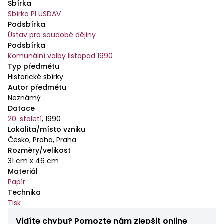
Sbírka
Sbírka PI USDAV
Podsbírka
Ústav pro soudobé dějiny
Podsbírka
Komunální volby listopad 1990
Typ předmětu
Historické sbírky
Autor předmětu
Neznámý
Datace
20. století
,
1990
Lokalita/místo vzniku
Česko, Praha, Praha
Rozměry/velikost
31 cm x 46 cm
Materiál
Papír
Technika
Tisk
Vidíte chybu? Pomozte nám zlepšit online