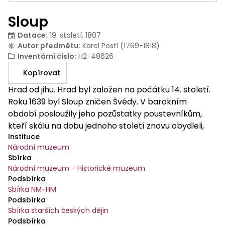
Sloup
Datace
:
19. století, 1807
Autor předmětu
:
Karel Postl (1769-1818)
Inventární číslo
:
H2-48626
Kopírovat
Hrad od jihu. Hrad byl založen na počátku 14. století.
Roku 1639 byl Sloup zničen Švédy. V barokním
období posloužily jeho pozůstatky poustevníkům,
kteří skálu na dobu jednoho století znovu obydleli,
Instituce
dokud jejich poustevnu nezrušil roku 1785 císař Josef
Národní muzeum
II.
Sbírka
Národní muzeum - Historické muzeum
Podsbírka
Sbírka NM-HM
Podsbírka
Sbírka starších českých dějin
Podsbírka