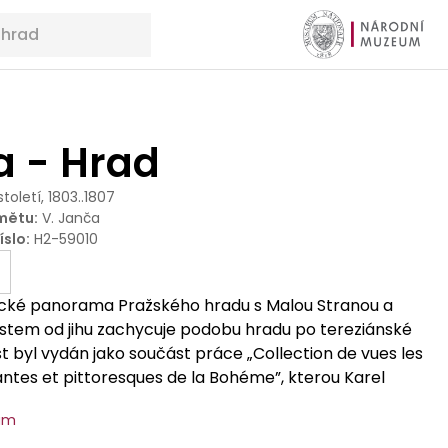
a - Hrad
 století, 1803..1807
mětu
:
V. Janča
íslo
:
H2-59010
ické panorama Pražského hradu s Malou Stranou a
tem od jihu zachycuje podobu hradu po tereziánské
st byl vydán jako součást práce „Collection de vues les
antes et pittoresques de la Bohéme”, kterou Karel
podle předloh V. Janči pro vídeňské nakladatelství
um
lní hrad i místo posledního odpočinku českých knížat a