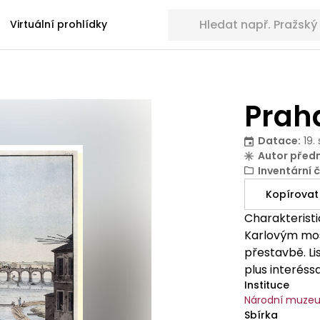
Hledat sbírkové předměty
Virtuální prohlídky
Prah
Datace
:
19.
Autor před
Inventární č
Kopírovat
Charakterist
Karlovým mos
přestavbě. Li
plus interéss
Instituce
Postl leptal 
Národní muze
Artaria. Síde
Sbírka