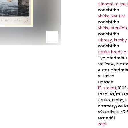
králů, na jeho
Národní muzeu
vzhled postu
Podsbírka
Sbírka NM-HM
Podsbírka
Sbírka starších
Podsbírka
Obrazy, kresby 
Podsbírka
České hrady a 
Typ předmětu
Malířství, kresb
Autor předmě
V. Janča
Datace
19. století
,
1803.
Lokalita/místo
Česko, Praha, 
Rozměry/velik
Výška listu: 47,
Materiál
Papír