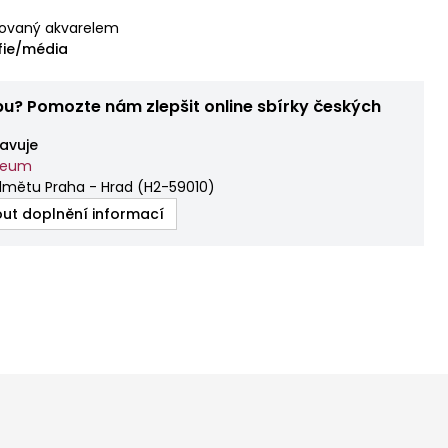
rovaný akvarelem
fie/média
bu? Pomozte nám zlepšit online sbírky českých
avuje
zeum
dmětu Praha - Hrad
(
H2-59010
)
ut doplnění informací