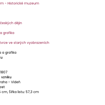
ž počátku stojí hradiště z 9. století. Svůj středověký
m - Historické muzeum
pně ztrácí, především po tereziánské přestavbě.
 českých dějin
a grafika
tvrze ve starých vyobrazeních
a a grafika
tu
.1807
 vzniku
Praha - Vídeň
ost
5 cm, Šířka listu: 57,3 cm