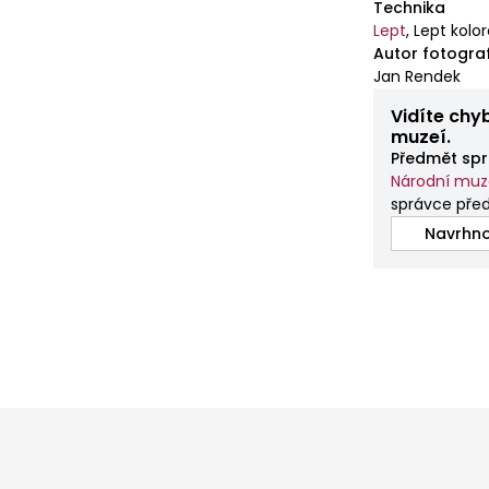
Technika
Lept
,
Lept kolo
Autor fotogra
Jan Rendek
Vidíte chy
muzeí.
Předmět spr
Národní mu
správce pře
Navrhno