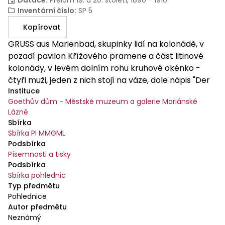
Inventární číslo
:
SP 5
Kopírovat
GRUSS aus Marienbad, skupinky lidí na kolonádě, v
pozadí pavilon Křížového pramene a část litinové
kolonády, v levém dolním rohu kruhové okénko -
čtyři muži, jeden z nich stojí na váze, dole nápis "Der
Instituce
erste Verlust". Dlouhá adresa s ozdobným
Goethův dům - Městské muzeum a galerie Mariánské
rámečkem, čistá.
Lázně
Sbírka
Sbírka PI MMGML
Podsbírka
Písemnosti a tisky
Podsbírka
Sbírka pohlednic
Typ předmětu
Pohlednice
Autor předmětu
Neznámý