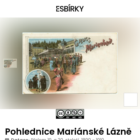
Pohlednice Mariánské Lázně
Datace
:
Přelom 19. a 20. století, 1890 - 1910