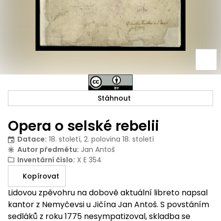
Stáhnout
Opera o selské rebelii
Datace
:
18. století, 2. polovina 18. století
Autor předmětu
:
Jan Antoš
Inventární číslo
:
X E 354
Kopírovat
Lidovou zpěvohru na dobově aktuální libreto napsal
kantor z Nemyčevsi u Jičína Jan Antoš. S povstáním
sedláků z roku 1775 nesympatizoval, skladba se