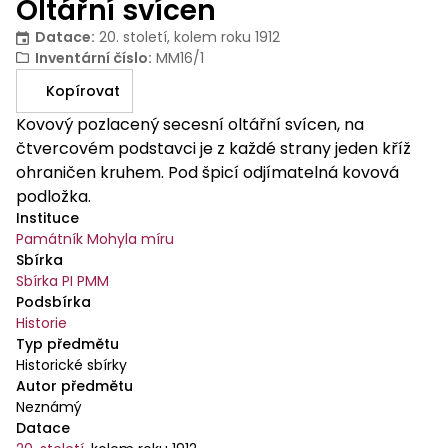
Oltářní svícen
Datace
:
20. století, kolem roku 1912
Inventární číslo
:
MM16/1
Kopírovat
Kovový pozlacený secesní oltářní svícen, na
čtvercovém podstavci je z každé strany jeden kříž
ohraničen kruhem. Pod špicí odjímatelná kovová
podložka.
Instituce
Památník Mohyla míru
Sbírka
Sbírka PI PMM
Podsbírka
Historie
Typ předmětu
Historické sbírky
Autor předmětu
Neznámý
Datace