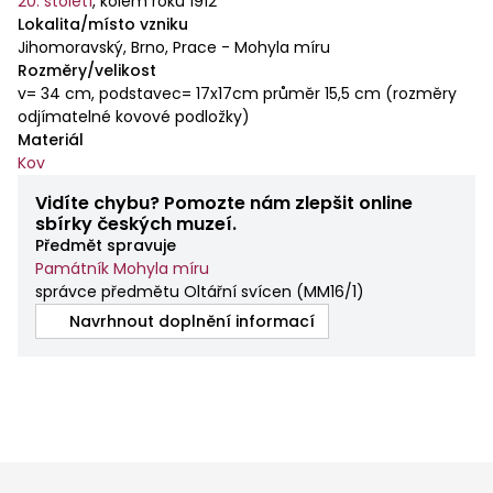
20. století
,
kolem roku 1912
Lokalita/místo vzniku
Jihomoravský, Brno, Prace - Mohyla míru
Rozměry/velikost
v= 34 cm, podstavec= 17x17cm průměr 15,5 cm (rozměry
odjímatelné kovové podložky)
Materiál
Kov
Vidíte chybu? Pomozte nám zlepšit online
sbírky českých muzeí.
Předmět spravuje
Památník Mohyla míru
správce předmětu Oltářní svícen
(
MM16/1
)
Navrhnout doplnění informací