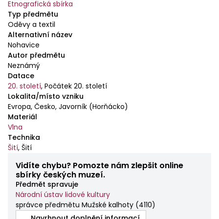
Etnografická sbírka
Typ předmětu
Oděvy a textil
Alternativní název
Nohavice
Autor předmětu
Neznámý
Datace
20. století
,
Počátek 20. století
Lokalita/místo vzniku
Evropa, Česko, Javorník (Horňácko)
Materiál
Vlna
Technika
Šití
,
Šití
Vidíte chybu? Pomozte nám zlepšit online
sbírky českých muzeí.
Předmět spravuje
Národní ústav lidové kultury
správce předmětu Mužské kalhoty
(
4110
)
Navrhnout doplnění informací