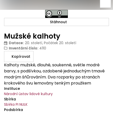
Stáhnout
Mužské kalhoty
Datace
:
20. století, Počátek 20. století
Inventární číslo
:
4110
Kopírovat
Kalhoty mužské, dlouhé, soukenné, světle modré
barvy, s podšívkou, ozdobené jednoduchým tmavě
modrým šňůrováním. Dva rozparky po stranách
krokového švu lemovány tenkým proužkem
Instituce
červeného sukna.
Národní ústav lidové kultury
Sbírka
Sbírka PI NULK
Podsbírka