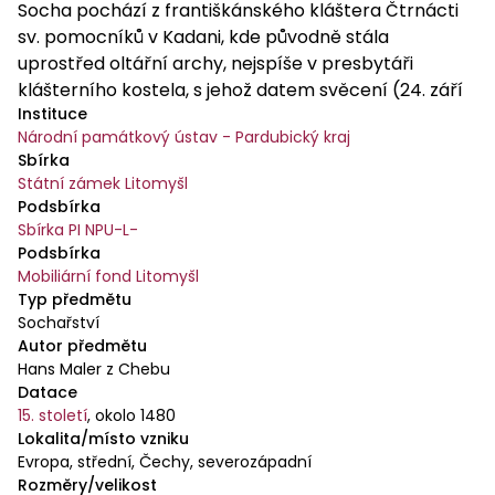
Socha pochází z františkánského kláštera Čtrnácti
sv. pomocníků v Kadani, kde původně stála
uprostřed oltářní archy, nejspíše v presbytáři
klášterního kostela, s jehož datem svěcení (24. září
Instituce
1480) je její vznik tradičně spojován. Další části archy
Národní památkový ústav - Pardubický kraj
(skříň, křídla s reliéfy a malbami, nástavce s
Sbírka
malbami) se v roce 1950 dostaly do Národní galerie v
Státní zámek Litomyšl
Praze. Sochy světic ze skříně jsou nezvěstné.
Podsbírka
Kadaňský retábl vznikl v dílně vedené Hansem
Sbírka PI NPU-L-
Malerem z Chebu, pramenně doloženým v Kadani r.
Podsbírka
1479. Mistr Hans řídil velmi produktivní sochařsko-
Mobiliární fond Litomyšl
Typ předmětu
malířskou dílnu v Chebu, odkud odešel r. 1472,
Sochařství
pravděpodobně do Cvikova. V Chebu je od r. 1481
Autor předmětu
uváděna dílna jeho syna Hanse Malera mladšího.
Hans Maler z Chebu
Chebský mistr se ve Cvikově seznámil s aktuální
Datace
podobou umělecké produkce norimberských či šířeji
15. století
,
okolo 1480
středofranckých dílen konzervativní orientace,
Lokalita/místo vzniku
jejichž hlavním představitelem je tzv. Mistr
Evropa, střední, Čechy, severozápadní
Rozměry/velikost
Cvikovského oltáře (1474–1479). Socha Madony ze