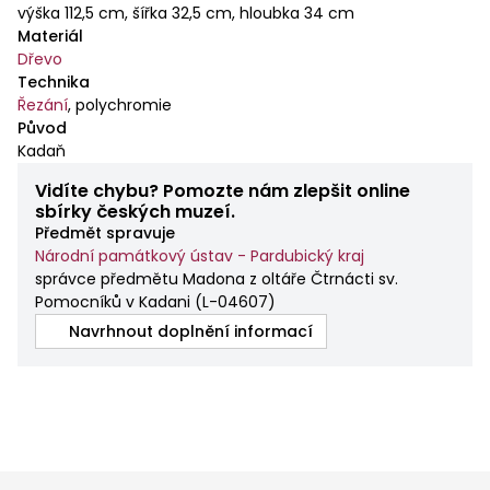
výška 112,5 cm, šířka 32,5 cm, hloubka 34 cm
skříně ukazuje ke starší vrstvě středofranckého
Materiál
sochařství, jejíž analogie nacházíme i v
Dřevo
severozápadních Čechách — viz Madony z Lokte a z
Technika
Plané u Mariánských Lázní. Z dobových písemných
Řezání
,
polychromie
pramenů se dozvídáme, že týž mistr zhotovil, patrně
Původ
v letech 1477–1479, také nedochovanou archu pro
Kadaň
mariánské bratrstvo při kadaňském farním kostele,
Vidíte chybu? Pomozte nám zlepšit online
určenou na hlavní oltář.
sbírky českých muzeí.
Předmět spravuje
Národní památkový ústav - Pardubický kraj
správce předmětu Madona z oltáře Čtrnácti sv.
Pomocníků v Kadani
(
L-04607
)
Navrhnout doplnění informací