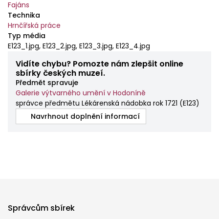
Fajáns
Technika
Hrnčířská práce
Typ média
E123_1.jpg, E123_2.jpg, E123_3.jpg, E123_4.jpg
Vidíte chybu? Pomozte nám zlepšit online
sbírky českých muzeí.
Předmět spravuje
Galerie výtvarného umění v Hodoníně
správce předmětu Lékárenská nádobka rok 1721
(
E123
)
Navrhnout doplnění informací
Správcům sbírek