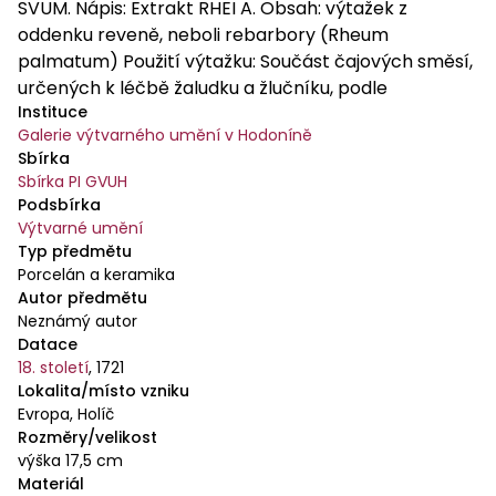
SVUM. Nápis: Extrakt RHEI A. Obsah: výtažek z
oddenku reveně, neboli rebarbory (Rheum
palmatum) Použití výtažku: Součást čajových směsí,
určených k léčbě žaludku a žlučníku, podle
Instituce
koncentrace se používá k léčbě zácpy a průjmu
Galerie výtvarného umění v Hodoníně
Příprava výtažku: Příslušné byliny byly macerovány
Sbírka
v lihu, vzniklá směs pak byla přefiltrována a
Sbírka PI GVUH
oddestilována Literatura: Pharmacopoea austriaco-
Podsbírka
provincialis, Videň 1774, nebo 1794
Výtvarné umění
Typ předmětu
Porcelán a keramika
Autor předmětu
Neznámý autor
Datace
18. století
,
1721
Lokalita/místo vzniku
Evropa, Holíč
Rozměry/velikost
výška 17,5 cm
Materiál