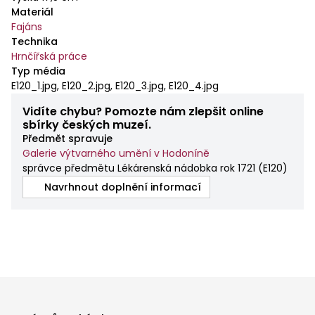
Materiál
Fajáns
Technika
Hrnčířská práce
Typ média
E120_1.jpg, E120_2.jpg, E120_3.jpg, E120_4.jpg
Vidíte chybu? Pomozte nám zlepšit online
sbírky českých muzeí.
Předmět spravuje
Galerie výtvarného umění v Hodoníně
správce předmětu Lékárenská nádobka rok 1721
(
E120
)
Navrhnout doplnění informací