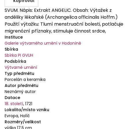
Kopírovat
SVUM. Nápis: Extrakt ANGELIC. Obsah: Výtažek z
anděliky lékařské (Archangelica officinalis Hoffm.)
Použití výtažku: Tlumí menstruační bolesti, potlačuje
migrenózní příznaky, stimuluje činnost srdce,
Instituce
zpevňuje cévní stěny, tlumí nadýmání Příprava
Galerie výtvarného umění v Hodoníně
výtažku: Příslušné byliny byly macerovány v lihu,
Sbírka
vzniklá směs pak byla přefiltrována a oddestilována
Sbírka PI GVUH
Literatura: Pharmacopoea austriaco-provincialis,
Podsbírka
Videň 1774, nebo 1794
Výtvarné umění
Typ předmětu
Porcelán a keramika
Autor předmětu
Neznámý autor
Datace
18. století
,
1721
Lokalita/místo vzniku
Evropa, Holíč
Rozměry/velikost
výška 17,5 cm