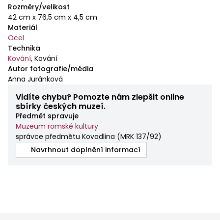
Rozměry/velikost
42 cm x 76,5 cm x 4,5 cm
Materiál
Ocel
Technika
Kování
,
Kování
Autor fotografie/média
Anna Juránková
Vidíte chybu? Pomozte nám zlepšit online
sbírky českých muzeí.
Předmět spravuje
Muzeum romské kultury
správce předmětu Kovadlina
(
MRK 137/92
)
Navrhnout doplnění informací