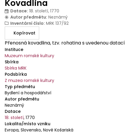
Kovadlina
Datace
:
18. století, 1770
Autor předmětu
:
Neznámý
Inventární číslo
:
MRK 137/92
Kopírovat
Přenosná kovadlina, tzv. rohatina s uvedenou datací
Instituce
Muzeum romské kultury
Sbírka
Sbírka MRK
Podsbírka
Z muzea romské kultury
Typ předmětu
Bydlení a hospodářství
Autor předmětu
Neznámý
Datace
18. století
,
1770
Lokalita/místo vzniku
Evropa, Slovensko, Nové Košariská