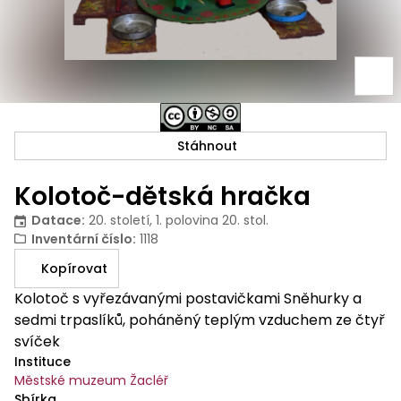
Stáhnout
Kolotoč-dětská hračka
Datace
:
20. století, 1. polovina 20. stol.
Inventární číslo
:
1118
Kopírovat
Kolotoč s vyřezávanými postavičkami Sněhurky a
sedmi trpaslíků, poháněný teplým vzduchem ze čtyř
svíček
Instituce
Městské muzeum Žacléř
Sbírka