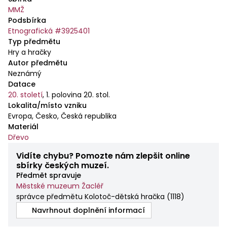
MMŽ
Podsbírka
Etnografická #3925401
Typ předmětu
Hry a hračky
Autor předmětu
Neznámý
Datace
20. století
,
1. polovina 20. stol.
Lokalita/místo vzniku
Evropa, Česko, Česká republika
Materiál
Dřevo
Vidíte chybu? Pomozte nám zlepšit online
sbírky českých muzeí.
Předmět spravuje
Městské muzeum Žacléř
správce předmětu Kolotoč-dětská hračka
(
1118
)
Navrhnout doplnění informací