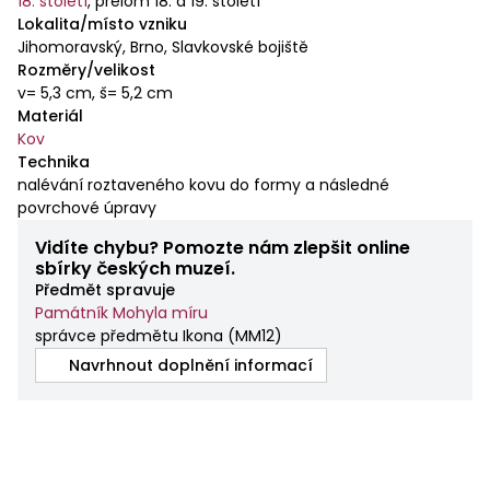
18. století
,
přelom 18. a 19. století
Lokalita/místo vzniku
Jihomoravský, Brno, Slavkovské bojiště
Rozměry/velikost
v= 5,3 cm, š= 5,2 cm
Materiál
Kov
Technika
nalévání roztaveného kovu do formy a následné
povrchové úpravy
Vidíte chybu? Pomozte nám zlepšit online
sbírky českých muzeí.
Předmět spravuje
Památník Mohyla míru
správce předmětu Ikona
(
MM12
)
Navrhnout doplnění informací