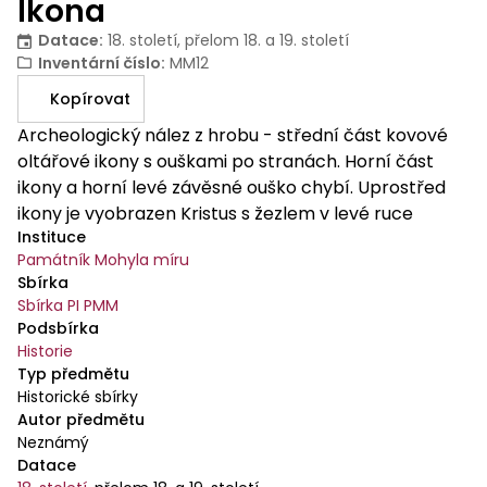
Ikona
Datace
:
18. století, přelom 18. a 19. století
Inventární číslo
:
MM12
Kopírovat
Archeologický nález z hrobu - střední část kovové
oltářové ikony s ouškami po stranách. Horní část
ikony a horní levé závěsné ouško chybí. Uprostřed
ikony je vyobrazen Kristus s žezlem v levé ruce
Instituce
kolem něj jsou klečící postavy.
Památník Mohyla míru
Sbírka
Sbírka PI PMM
Podsbírka
Historie
Typ předmětu
Historické sbírky
Autor předmětu
Neznámý
Datace