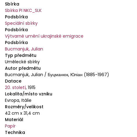
Sbírka
Sbírka PI NKC_SLK
Podsbírka
Speciální sbírky
Podsbírka
Výtvarné umění ukrajinské emigrace
Podsbírka
Bucmanjuk, Julian
Typ předmětu
Umělecké sbírky
Autor předmětu
Bucmanjuk, Julian / Буцманюк, Юліан (1885-1967)
Datace
20. století
,
1915
Lokalita/místo vzniku
Evropa, Itálie
Rozměry/velikost
42 cm x 31,4 cm
Materiál
Papír
Technika