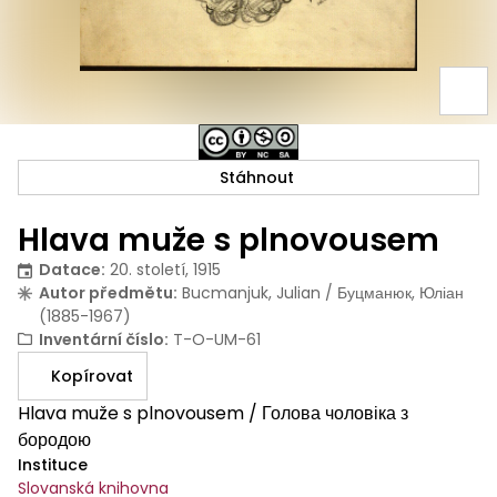
Stáhnout
Hlava muže s plnovousem
Datace
:
20. století, 1915
Autor předmětu
:
Bucmanjuk, Julian / Буцманюк, Юліан
(1885-1967)
Inventární číslo
:
T-O-UM-61
Kopírovat
Hlava muže s plnovousem / Голова чоловіка з
бородою
Instituce
Slovanská knihovna