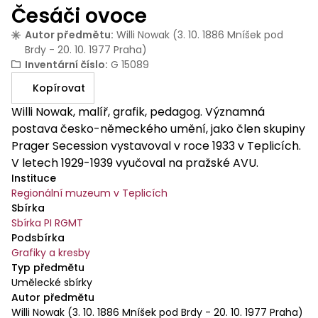
Česáči ovoce
Autor předmětu
:
Willi Nowak (3. 10. 1886 Mníšek pod
Brdy - 20. 10. 1977 Praha)
Inventární číslo
:
G 15089
Kopírovat
Willi Nowak, malíř, grafik, pedagog. Významná
postava česko-německého umění, jako člen skupiny
Prager Secession vystavoval v roce 1933 v Teplicích.
V letech 1929-1939 vyučoval na pražské AVU.
Instituce
Regionální muzeum v Teplicích
Sbírka
Sbírka PI RGMT
Podsbírka
Grafiky a kresby
Typ předmětu
Umělecké sbírky
Autor předmětu
Willi Nowak (3. 10. 1886 Mníšek pod Brdy - 20. 10. 1977 Praha)