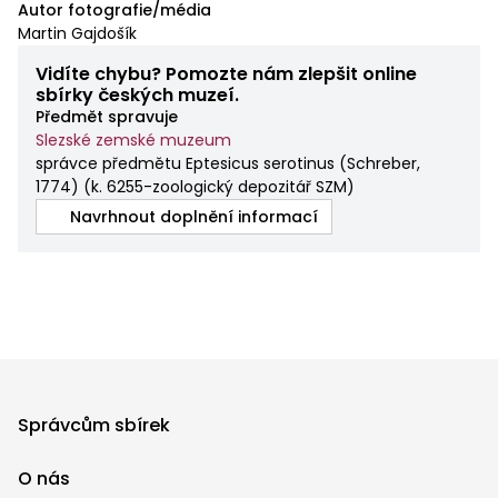
Autor fotografie/média
Martin Gajdošík
Vidíte chybu? Pomozte nám zlepšit online
sbírky českých muzeí.
Předmět spravuje
Slezské zemské muzeum
správce předmětu Eptesicus serotinus (Schreber,
1774)
(
k. 6255-zoologický depozitář SZM
)
Navrhnout doplnění informací
Správcům sbírek
O nás