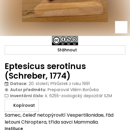
Stáhnout
Eptesicus serotinus
(Schreber, 1774)
Datace
:
20. století, Přírůstek z roku 1991
Autor předmětu
:
Preparoval Vilém Borůvka
Inventární číslo
:
k. 6255-zoologický depozitář SZM
Kopírovat
Samec, čeleď netopýrovití Vespertilionidae, řád
letouni Chiroptera, třída savci Mammalia.
Instituce